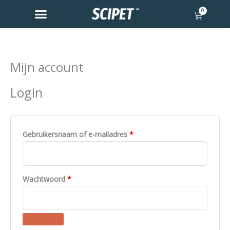
Ga
0
Winkelw
naar
de
inhoud
Mijn account
Vereist
Vereist
Login
Gebruikersnaam of e-mailadres
*
Wachtwoord
*