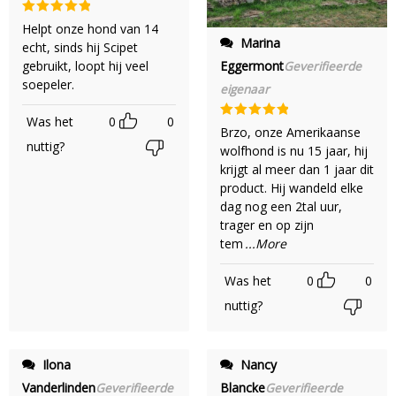
Gewaardeerd
Helpt onze hond van 14
5
uit 5
Marina
echt, sinds hij Scipet
gebruikt, loopt hij veel
Eggermont
Geverifieerde
soepeler.
eigenaar
Was het
0
0
Gewaardeerd
Brzo, onze Amerikaanse
5
uit 5
nuttig?
wolfhond is nu 15 jaar, hij
krijgt al meer dan 1 jaar dit
product. Hij wandeld elke
dag nog een 2tal uur,
trager en op zijn
tem
...More
Was het
0
0
nuttig?
Ilona
Nancy
Vanderlinden
Blancke
Geverifieerde
Geverifieerde