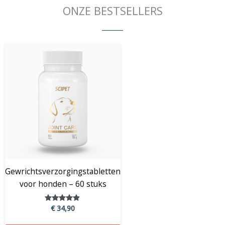
ONZE BESTSELLERS
Gewrichtsverzorgingstabletten
voor honden – 60 stuks
€
34,90
Gewaardeerd
4.79
uit 5