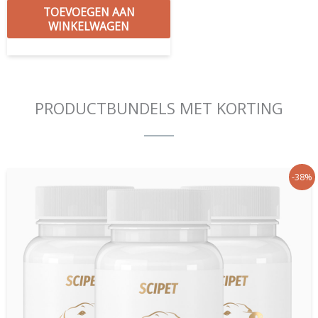
TOEVOEGEN AAN
WINKELWAGEN
PRODUCTBUNDELS MET KORTING
Oorspronkelijke
Huidige
-38%
prijs
prijs
was:
is:
€ 105,00.
€ 64,90.