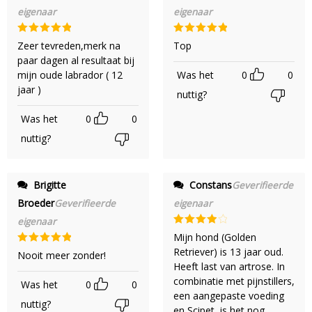
eigenaar
eigenaar
Gewaardeerd
Gewaardeerd
Zeer tevreden,merk na
Top
5
uit 5
5
uit 5
paar dagen al resultaat bij
mijn oude labrador ( 12
Was het
0
0
jaar )
nuttig?
Was het
0
0
nuttig?
Brigitte
Constans
Geverifieerde
Broeder
Geverifieerde
eigenaar
eigenaar
Gewaardeerd
Mijn hond (Golden
4
uit 5
Retriever) is 13 jaar oud.
Gewaardeerd
Nooit meer zonder!
5
uit 5
Heeft last van artrose. In
combinatie met pijnstillers,
Was het
0
0
een aangepaste voeding
nuttig?
en Scipet, is het nog