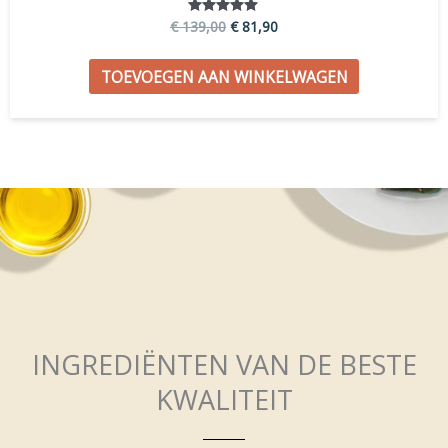
€
139,00
€
81,90
Gewaardeerd
4.91
uit 5
TOEVOEGEN AAN WINKELWAGEN
INGREDIËNTEN VAN DE BESTE
KWALITEIT