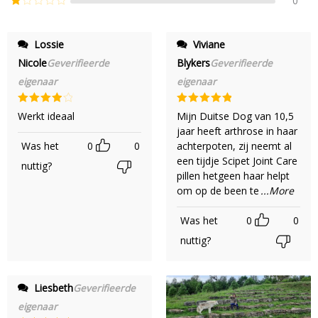
0
2
uit
Gewaardeerd
5
1
uit
Lossie
Viviane
5
Nicole
Blykers
Geverifieerde
Geverifieerde
eigenaar
eigenaar
Gewaardeerd
Gewaardeerd
Werkt ideaal
Mijn Duitse Dog van 10,5
4
uit 5
5
uit 5
jaar heeft arthrose in haar
Was het
0
0
achterpoten, zij neemt al
een tijdje Scipet Joint Care
nuttig?
pillen hetgeen haar helpt
om op de been te
...More
Was het
0
0
nuttig?
Liesbeth
Geverifieerde
eigenaar