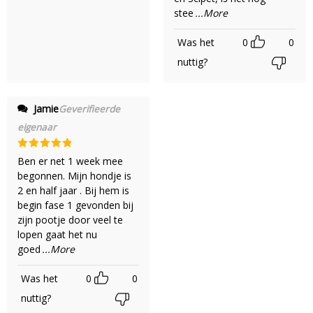
stee
...More
Was het
0
0
nuttig?
Jamie
Geverifieerde
eigenaar
Gewaardeerd
Ben er net 1 week mee
5
uit 5
begonnen. Mijn hondje is
2 en half jaar . Bij hem is
begin fase 1 gevonden bij
zijn pootje door veel te
lopen gaat het nu
goed
...More
Was het
0
0
nuttig?