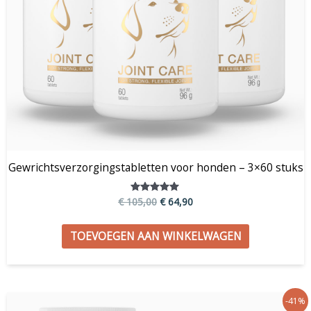
Gewrichtsverzorgingstabletten voor honden – 3×60 stuks
€
105,00
€
64,90
Gewaardeerd
5.00
uit 5
TOEVOEGEN AAN WINKELWAGEN
Oorspronkelijke
Huidige
-41%
prijs
prijs